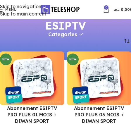
Skip to navigation
0
MENU
د.ت
0,00
Skip to main content
ESIPTV
Categories
Accueil
Produits identifiés “ESIPTV”
NEW
NEW
Abonnement ESIPTV
Abonnement ESIPTV
PRO PLUS 01 MOIS +
PRO PLUS 03 MOIS +
DIWAN SPORT
DIWAN SPORT