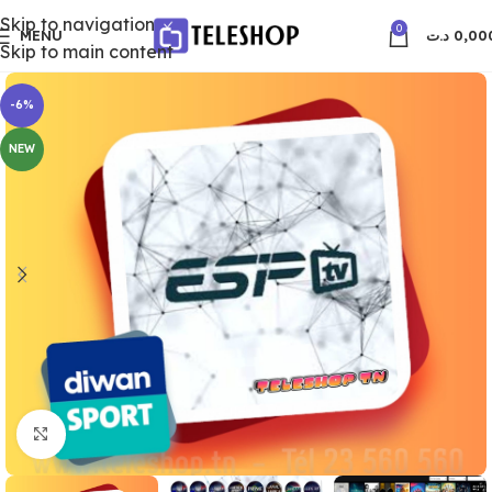
Skip to navigation
0
MENU
د.ت
0,00
Skip to main content
-6%
NEW
Click to enlarge