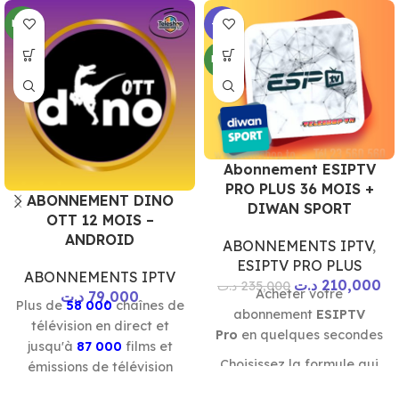
NEW
-11%
NEW
Abonnement ESIPTV
PRO PLUS 36 MOIS +
ABONNEMENT DINO
DIWAN SPORT
OTT 12 MOIS –
ANDROID
ABONNEMENTS IPTV
,
ESIPTV PRO PLUS
ABONNEMENTS IPTV
د.ت
210,000
د.ت
235,000
Acheter votre
د.ت
79,000
Plus de
58 000
chaînes de
abonnement
ESIPTV
télévision en direct et
Pro
en quelques secondes
jusqu'à
87 000
films et
Choisissez la formule qui
émissions de télévision
correspond à vos besoins.
(VOD). fonctionne sur tous