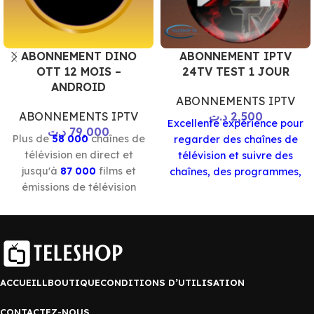
ABONNEMENT DINO
ABONNEMENT IPTV
OTT 12 MOIS –
24TV TEST 1 JOUR
ANDROID
ABONNEMENTS IPTV
ABONNEMENTS IPTV
د.ت
2,500
Excellente expérience pour
د.ت
79,000
Plus de
58 000
chaînes de
regarder des chaînes de
télévision en direct et
télévision et suivre des
jusqu'à
87 000
films et
chaînes, des programmes,
émissions de télévision
des films et des séries de
(VOD). fonctionne sur tous
manière professionnelle .
les appareils Smart TV,
Le code vous parvient
Fire stick, MAG, ordinateur,
automatiquement par
tablette ou smartphone..
mail ou WhatsApp une fois
le paiement est effectué
Le code vous parvient
ACCUEILL
BOUTIQUE
CONDITIONS D’UTILISATION
automatiquement par
CONTACTEZ-NOUS
mail ou WhatsApp une fois