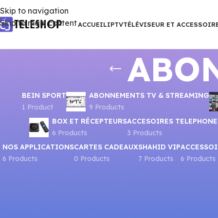
Skip to navigation
Skip to main content
ACCUEIL
IPTV
TÉLÉVISEUR ET ACCESSOIR
ABO
BEIN SPORT
ABONNEMENTS TV & STREAMING
1 Product
9 Products
BOX ET RÉCEPTEURS
ACCESOIRES TELEPHONE
6 Products
3 Products
NOS APPLICATIONS
CARTES CADEAUX
SHAHID VIP
ACCESSOI
6 Products
0 Products
7 Products
6 Products
Accueil
ABONNEMENTS IPTV