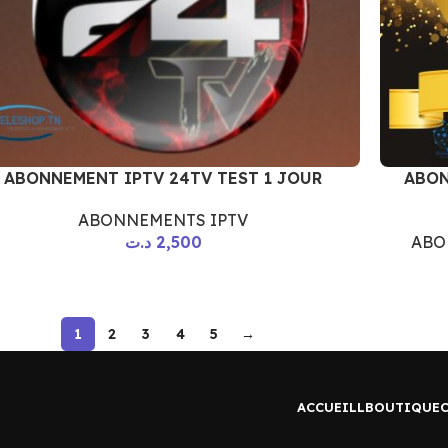
ABONNEMENT IPTV 24TV TEST 1 JOUR
ABON
ABONNEMENTS IPTV
د.ت
2,500
ABO
1
2
3
4
5
→
ACCUEILL
BOUTIQUE