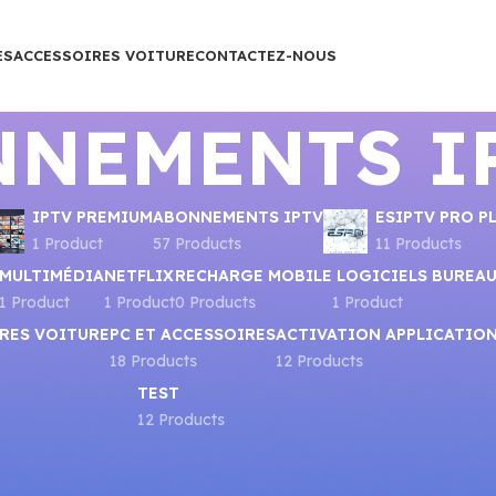
ES
ACCESSOIRES VOITURE
CONTACTEZ-NOUS
NNEMENTS I
IPTV PREMIUM
ABONNEMENTS IPTV
ESIPTV PRO P
1 Product
57 Products
11 Products
MULTIMÉDIA
NETFLIX
RECHARGE MOBILE
LOGICIELS BUREA
1 Product
1 Product
0 Products
1 Product
RES VOITURE
PC ET ACCESSOIRES
ACTIVATION APPLICATIO
18 Products
12 Products
TEST
12 Products
Show
9
12
1