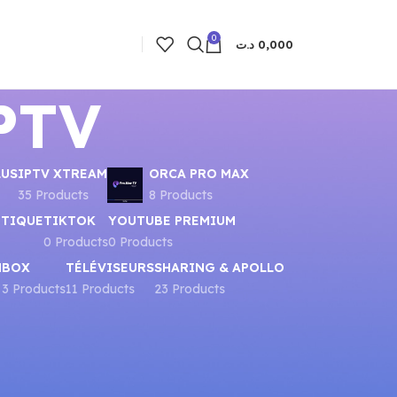
0
د.ت
0,000
PTV
LUS
IPTV XTREAM
ORCA PRO MAX
35 Products
8 Products
UTIQUE
TIKTOK
YOUTUBE PREMIUM
0 Products
0 Products
N
BOX
TÉLÉVISEURS
SHARING & APOLLO
3 Products
11 Products
23 Products
8
24