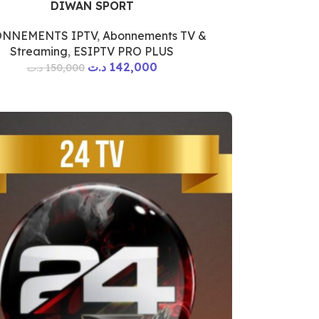
DIWAN SPORT
NNEMENTS IPTV
,
Abonnements TV &
Streaming
,
ESIPTV PRO PLUS
د.ت
142,000
د.ت
150,000