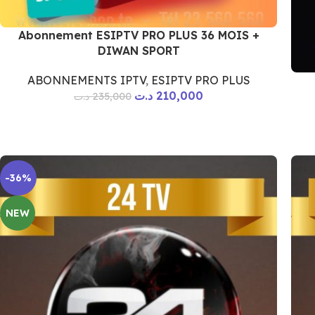
Abonnement ESIPTV PRO PLUS 36 MOIS +
DIWAN SPORT
ABONNEMENTS IPTV
,
ESIPTV PRO PLUS
د.ت
210,000
د.ت
235,000
-36%
NEW