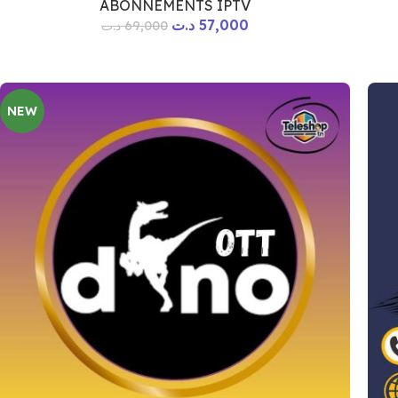
ABONNEMENTS IPTV
د.ت
57,000
د.ت
69,000
NEW