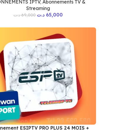
NNEMENTS IPTV
,
Abonnements TV &
Streaming
د.ت
65,000
د.ت
69,000
nement ESIPTV PRO PLUS 24 MOIS +