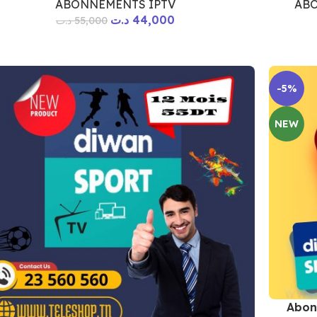
ABONNEMENTS IPTV
ABO
د.ت
44,000
د.ت
55,000
-5%
NEW
Abon