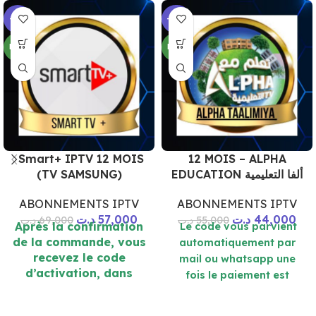
-17%
-20%
NEW
NEW
Smart+ IPTV 12 MOIS
12 MOIS – ALPHA
(TV SAMSUNG)
EDUCATION ألفا التعليمية
ABONNEMENTS IPTV
ABONNEMENTS IPTV
د.ت
57,000
د.ت
44,000
د.ت
69,000
د.ت
55,000
Après la confirmation
Le code vous parvient
de la commande, vous
automatiquement par
recevez le code
mail ou whatsapp une
d’activation, dans
fois le paiement est
quelques minutes sur
effetué
l’émail ou WhatsApp. (
Lecteur