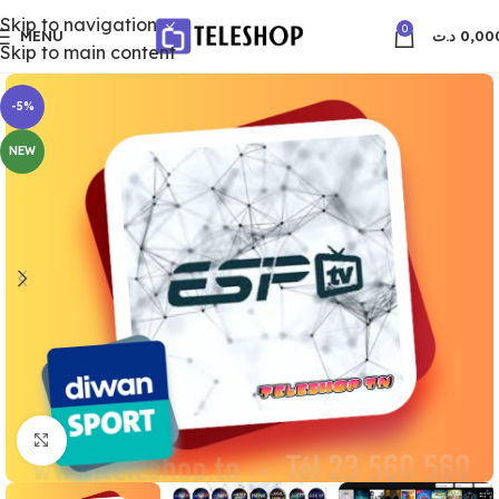
Skip to navigation
0
MENU
د.ت
0,00
Skip to main content
-5%
NEW
Click to enlarge