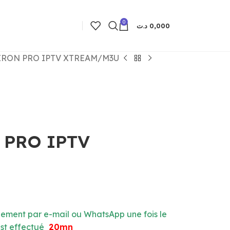
0
د.ت
0,000
 IRON PRO IPTV XTREAM/M3U
 PRO IPTV
ement par e-mail ou WhatsApp une fois le
st effectué
20mn