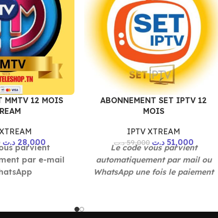
 MMTV 12 MOIS
ABONNEMENT SET IPTV 12
REAM
MOIS
 XTREAM
IPTV XTREAM
د.ت
28,000
د.ت
51,000
0
د.ت
59,000
ous parvient
Le code vous parvient
ment par e-mail
automatiquement par mail ou
hatsApp
WhatsApp une fois le paiement
est effectué 10mn
e paiement est
fectué