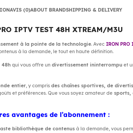
TION
AVIS (0)
ABOUT BRAND
SHIPPING & DELIVERY
PRO IPTV TEST 48H XTREAM/M3U
ssement à la pointe de la technologie
. Avec
IRON PRO 
ontenus à la demande, le tout en haute définition.
t 48h
qui vous offre un
divertissement ininterrompu
et u
nde entier
, y compris
des chaînes sportives, de diverti
 goûts et préférences. Que vous soyez amateur de
sports, 
res avantages de l’abonnement :
aste bibliothèque de contenus
à la demande, vous perm