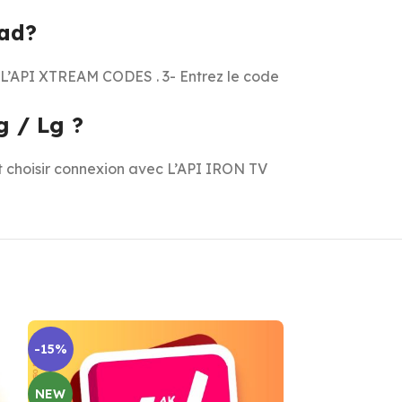
pad?
vec L’API XTREAM CODES . 3- Entrez le code
g / Lg ?
 et choisir connexion avec L’API IRON TV
-15%
NEW