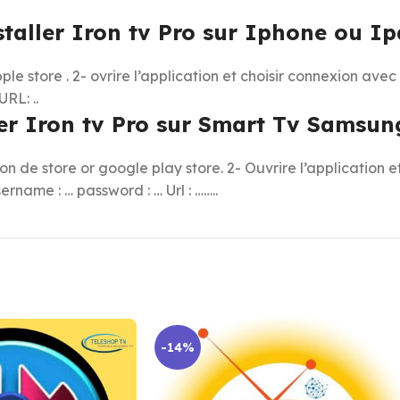
aller Iron tv Pro sur Iphone ou I
apple store . 2- ovrire l’application et choisir connexion a
RL: ..
r Iron tv Pro sur Smart Tv Samsun
tion de store or google play store. 2- Ouvrire l’application
name : … password : … Url : ……..
-14%