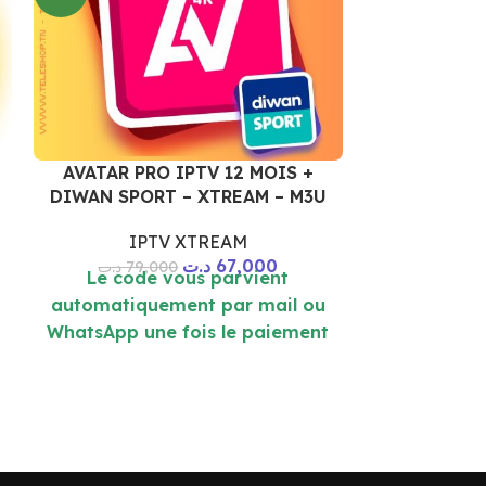
AVATAR PRO IPTV 12 MOIS +
DIWAN SPORT – XTREAM – M3U
MEGA OT
IPTV XTREAM
XT
د.ت
67,000
د.ت
79,000
Le code vous parvient
IP
automatiquement par mail ou
ت
Le cod
WhatsApp une fois le paiement
automatiqu
est effectué
WhatsApp u
es
*** Paie