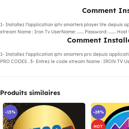
Comment Inst
1- Installez l’application iptv smarters player lite depuis 
xtream Name : Iron Tv UserName: ……. Password: …….. Host U
Comment Installe
1- Installez l’application iptv smarters pro depuis applica
PRO CODES . 3- Entrez le code xtream Name : IRON TV User
Produits similaires
-15%
-28%
HOT