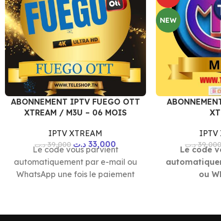
NEW
ABONNEMENT IPTV FUEGO OTT
ABONNEMENT
XTREAM / M3U – 06 MOIS
XT
IPTV XTREAM
IPTV
د.ت
33,000
د.ت
39,000
د.ت
39,00
Le code vous parvient
Le code v
automatiquement par e-mail ou
automatique
WhatsApp une fois le paiement
ou W
est effectué
une fois l
*** Paiement sécurisé ***
ef