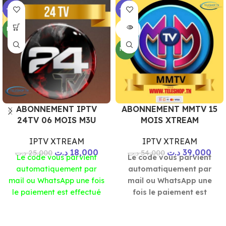
-28%
-28%
SOLD
NEW
OUT
NEW
ABONNEMENT IPTV
ABONNEMENT MMTV 15
24TV 06 MOIS M3U
MOIS XTREAM
IPTV XTREAM
IPTV XTREAM
د.ت
18,000
د.ت
39,000
د.ت
25,000
د.ت
54,000
Le code vous parvient
Le code vous parvient
automatiquement par
automatiquement par
mail ou WhatsApp une fois
mail ou WhatsApp une
le paiement est effectué
fois le paiement est
effectué
MMTV 15 MOIS - XTREAM