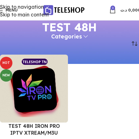
Skip to navigation
0
MENU
د.ت
0,00
Skip to main content
TEST 48H
Categories
Accueil
Produits identifiés “TEST 48H”
HOT
NEW
TEST 48H IRON PRO
IPTV XTREAM/M3U