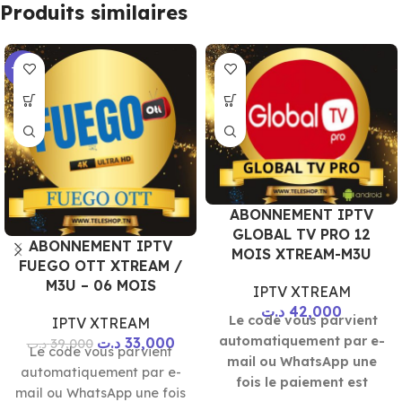
Produits similaires
-15%
ABONNEMENT IPTV
GLOBAL TV PRO 12
ABONNEMENT IPTV
MOIS XTREAM-M3U
FUEGO OTT XTREAM /
M3U – 06 MOIS
IPTV XTREAM
د.ت
42,000
Le code vous parvient
IPTV XTREAM
automatiquement par e-
د.ت
33,000
د.ت
39,000
Le code vous parvient
mail ou WhatsApp une
automatiquement par e-
fois le paiement est
mail ou WhatsApp une fois