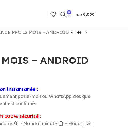
0
د.ت
0,000
INCE PRO 12 MOIS – ANDROID
 MOIS – ANDROID
son instantanée :
quement par e-mail ou WhatsApp dès que
ent est confirmé.
t 100% sécurisé :
aire 🏦 • Mandat minute 📨 • Flouci | Izi |