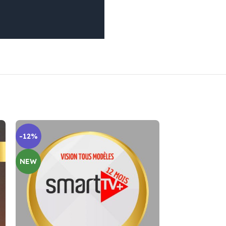
-12%
-15%
NEW
NEW