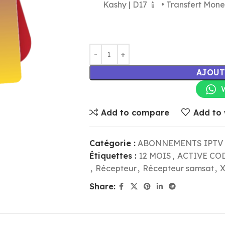
Kashy | D17 📱 • Transfert Mon
AJOUT
Add to compare
Add to 
Catégorie :
ABONNEMENTS IPTV
Étiquettes :
12 MOIS
,
ACTIVE CO
,
Récepteur
,
Récepteur samsat
,
X
Share: