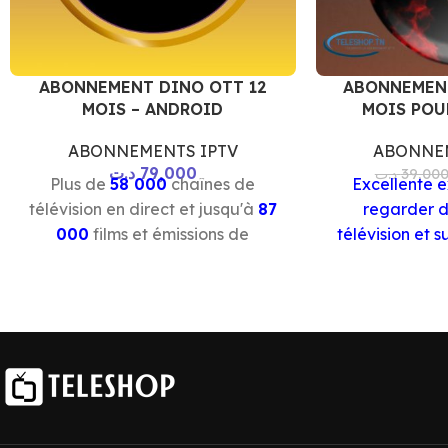
ABONNEMENT DINO OTT 12
ABONNEMENT
MOIS – ANDROID
MOIS POU
ABONNEMENTS IPTV
ABONNEM
د.ت
79,000
د.ت
39,00
Plus de
58 000
chaînes de
Excellente 
télévision en direct et jusqu'à
87
regarder d
000
films et émissions de
télévision et s
télévision (VOD). fonctionne sur
des programmes
tous
séries de manièr
les appareils Smart TV, Fire stick,
Le code v
MAG, ordinateur, tablette ou
automa
smartphone..
par
e-mail
ou
Le code vous parvient
le paiement e
automatiquement par mail ou