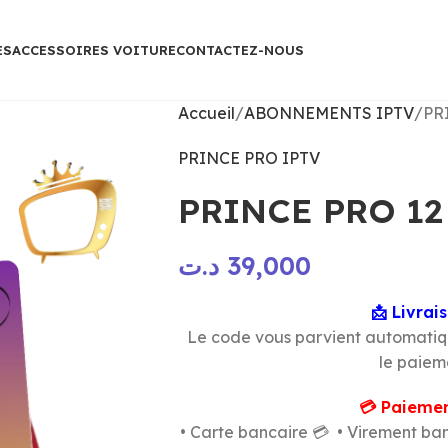
ES
ACCESSOIRES VOITURE
CONTACTEZ-NOUS
Accueil
ABONNEMENTS IPTV
PR
PRINCE PRO IPTV
PRINCE PRO 12
د.ت
39,000
📩 Livrai
Le code vous parvient automati
le paiem
💳 Paiemen
• Carte bancaire 💳 • Virement banc