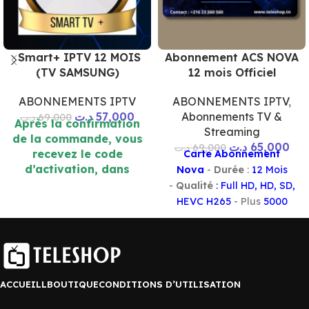
Smart+ IPTV 12 MOIS
Abonnement ACS NOVA
(TV SAMSUNG)
12 mois Officiel
ABONNEMENTS IPTV
ABONNEMENTS IPTV
,
د.ت
57,000
Abonnements TV &
د.ت
69,000
Après la confirmation
Streaming
de la commande, vous
د.ت
65,000
د.ت
69,000
recevez le code
Carte Abonnement
d’activation, dans
Nova
-
Durée
:
12 Mois
quelques minutes sur
-
Qualité
: Full HD, HD, SD,
l’émail ou WhatsApp. (
HEVC H265
- Plus
5000
10 mn )
chaines
- Vous offre l’accès
à toute
les chaines de TV
,
VOD
incluant des
films
récent et des
séries
de
toutes catégories
ACCUEILL
BOUTIQUE
CONDITIONS D’UTILISATION
Le code vous parvient