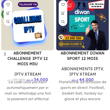
-13%
NEW
ABONNEMENT
ABONNEMENT DIWAN
CHALLENGE IPTV 12
SPORT 12 MOIS
MOIS M3U
ABONNEMENTS IPTV
,
IPTV XTREAM
IPTV XTREAM
د.ت
34,000
د.ت
44,000
د.ت
39,000
Le code vous parvient
Plateforme de diffusion de
automatiquement par e-
sports
en direct. Football,
mail ou WhatsApp une fois
basket-ball, hockey sur
le paiement est effectué
glace et plus encore.
Accès à un
abonnement
.
💳 Paiement 100%