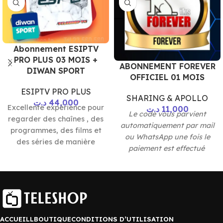
Abonnement ESIPTV
PRO PLUS 03 MOIS +
ABONNEMENT FOREVER
DIWAN SPORT
OFFICIEL 01 MOIS
ESIPTV PRO PLUS
SHARING & APOLLO
د.ت
44,000
Excellente expérience pour
د.ت
11,000
Le code vous parvient
regarder des chaînes , des
automatiquement par mail
programmes, des films et
ou WhatsApp une fois le
des séries de manière
paiement est effectué
professionnelle
Le code vous parvient
automatiquement par
mail ou WhatsApp une fois
le paiement est effectué
ACCUEILL
BOUTIQUE
CONDITIONS D’UTILISATION
Lien de téléchargement :