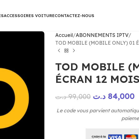
ES
ACCESSOIRES VOITURE
CONTACTEZ-NOUS
Accueil
ABONNEMENTS IPTV
TOD MOBILE (MOBILE ONLY) 01 
TOD MOBILE (M
ÉCRAN 12 MOI
د.ت
84,000
د.ت
99,000
Le code vous parvient automatiqu
paiemen