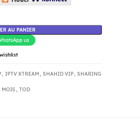
ER AU PANIER
WhatsApp us
wishlist
V
,
IPTV XTREAM
,
SHAHID VIP
,
SHARING
2 MOIS
,
TOD