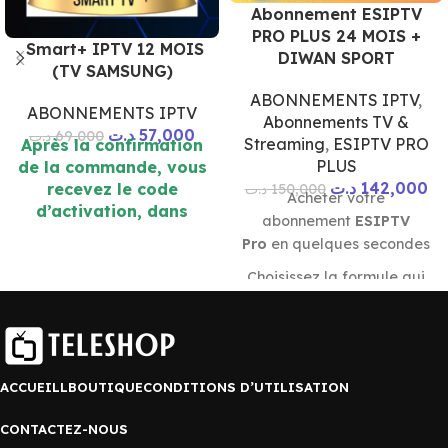
Abonnement ESIPTV
PRO PLUS 24 MOIS +
Smart+ IPTV 12 MOIS
DIWAN SPORT
(TV SAMSUNG)
ABONNEMENTS IPTV
,
ABONNEMENTS IPTV
Abonnements TV &
د.ت
57,000
د.ت
69,000
Streaming
,
ESIPTV PRO
Après la confirmation
PLUS
de la commande, vous
د.ت
142,000
recevez le code
د.ت
150,000
Acheter votre
d’activation, dans
abonnement
ESIPTV
quelques minutes sur
Pro
en quelques secondes
l’émail ou WhatsApp. (
10 mn )
Choisissez la formule qui
correspond à vos besoins.
Accès premium aux sports
en direct, films et séries
en
Ultra HD 4K
sur tous
ACCUEILL
BOUTIQUE
CONDITIONS D’UTILISATION
vos appareils connectés.
L’activation de votre
CONTACTEZ-NOUS