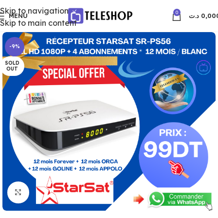
Skip to navigation
0
MENU
د.ت
0,00
Skip to main content
-9%
SOLD
OUT
Click to enlarge