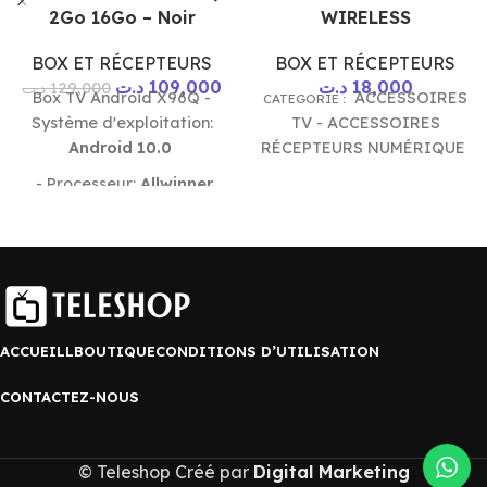
2Go 16Go – Noir
WIRELESS
BOX ET RÉCEPTEURS
BOX ET RÉCEPTEURS
د.ت
109,000
د.ت
18,000
د.ت
129,000
Box TV Android X96Q -
ACCESSOIRES
CATEGORIE
:
Système d'exploitation:
TV - ACCESSOIRES
Android 10.0
RÉCEPTEURS NUMÉRIQUE
- Processeur:
Allwinner
H313
Quad -Core Arm
Cortex-A53
- Mémoire
RAM:
2 Go
- Mémoire
Flash:
16 Go
- Prise en
charge d'affichage
d'image
ultra HD 4K
-
ACCUEILL
BOUTIQUE
CONDITIONS D’UTILISATION
Prise en charge du
décodage
H.265
-
CONTACTEZ-NOUS
Connectivité:
Wi-Fi
-
Connecteurs: 2 x USB, 1 x
HDMI, 1 x RJ45 - Couleur:
© Teleshop Créé par
Digital Marketing
Noir - Garantie: 1 an