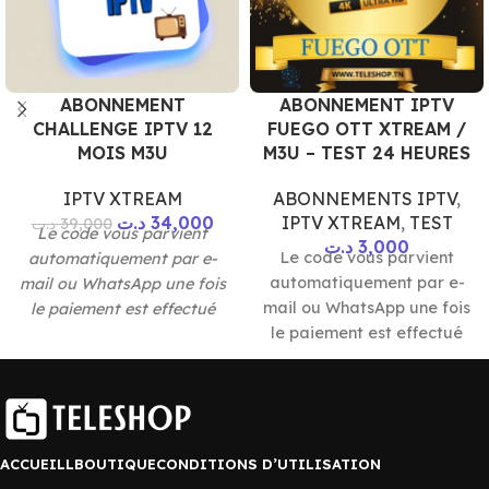
ABONNEMENT
ABONNEMENT IPTV
CHALLENGE IPTV 12
FUEGO OTT XTREAM /
MOIS M3U
M3U – TEST 24 HEURES
IPTV XTREAM
ABONNEMENTS IPTV
,
د.ت
34,000
IPTV XTREAM
,
TEST
د.ت
39,000
Le code vous parvient
د.ت
3,000
Le code vous parvient
automatiquement par e-
automatiquement par e-
mail ou WhatsApp une fois
mail ou WhatsApp une fois
le paiement est effectué
le paiement est effectué
💳 Paiement 100%
sécurisé :
Carte
*** Paiement sécurisé ***
bancaire 💳 • Virement
bancaire 🏦 • Mandat
minute 📨 📱 Flouci | Izi
| Kashy | D17💳
ACCUEILL
BOUTIQUE
CONDITIONS D’UTILISATION