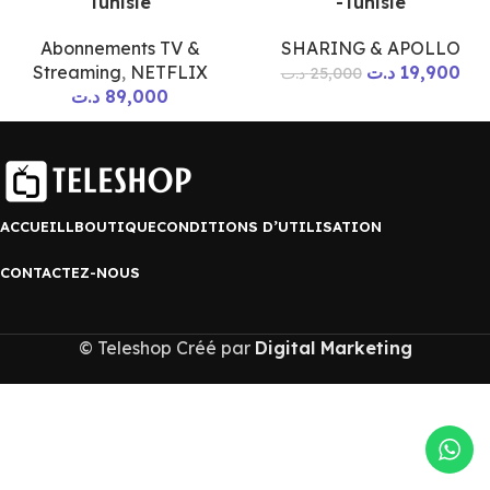
Tunisie
-Tunisie
Abonnements TV &
SHARING & APOLLO
Streaming
,
NETFLIX
د.ت
19,900
د.ت
25,000
د.ت
89,000
ACCUEILL
BOUTIQUE
CONDITIONS D’UTILISATION
CONTACTEZ-NOUS
© Teleshop Créé par
Digital Marketing