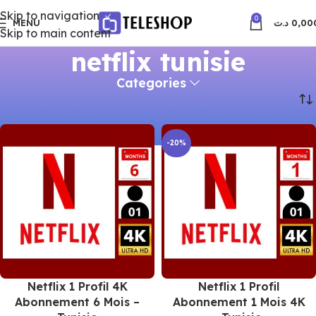
Skip to navigation
0
MENU
د.ت
0,00
Skip to main content
netflix tunisie
Categories
Accueil
Produits identifiés “netflix tunisie”
-20%
Netflix 1 Profil 4K
Netflix 1 Profil
Abonnement 6 Mois –
Abonnement 1 Mois 4K