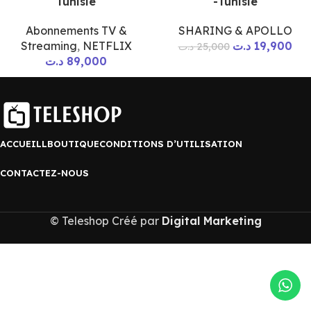
Tunisie
-Tunisie
Abonnements TV &
SHARING & APOLLO
Streaming
,
NETFLIX
د.ت
19,900
د.ت
25,000
د.ت
89,000
ACCUEILL
BOUTIQUE
CONDITIONS D’UTILISATION
CONTACTEZ-NOUS
© Teleshop Créé par
Digital Marketing