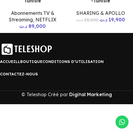
Tunisie
-Tunisie
Abonnements TV &
SHARING & APOLLO
Streaming
,
NETFLIX
د.ت
19,900
د.ت
25,000
د.ت
89,000
ACCUEILL
BOUTIQUE
CONDITIONS D’UTILISATION
CONTACTEZ-NOUS
© Teleshop Créé par
Digital Marketing