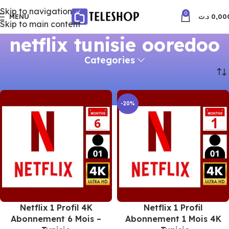
Skip to navigation
0
MENU
د.ت
0,00
Skip to main content
netflix tunisie ooredoo
Categories
Accueil
Produits identifiés “netflix tunisie ooredoo”
-20%
Netflix 1 Profil 4K
Netflix 1 Profil
Abonnement 6 Mois –
Abonnement 1 Mois 4K