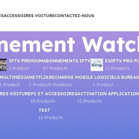
ES
ACCESSOIRES VOITURE
CONTACTEZ-NOUS
nement Watc
IPTV PREMIUM
ABONNEMENTS IPTV
ESIPTV PRO P
1 Product
57 Products
11 Products
MULTIMÉDIA
NETFLIX
RECHARGE MOBILE
LOGICIELS BUREA
1 Product
1 Product
0 Products
1 Product
RES VOITURE
PC ET ACCESSOIRES
ACTIVATION APPLICATIO
18 Products
12 Products
TEST
12 Products