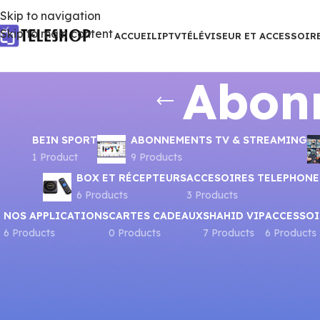
Skip to navigation
Skip to main content
ACCUEIL
IPTV
TÉLÉVISEUR ET ACCESSOIR
Abon
BEIN SPORT
ABONNEMENTS TV & STREAMING
1 Product
9 Products
BOX ET RÉCEPTEURS
ACCESOIRES TELEPHONE
6 Products
3 Products
NOS APPLICATIONS
CARTES CADEAUX
SHAHID VIP
ACCESSOI
6 Products
0 Products
7 Products
6 Products
Accueil
Produits identifiés “Abonnement Watch It”