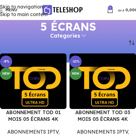
Skip to navigation
0
MENU
د.ت
0,00
Skip to main content
5 ÉCRANS
Categories
Accueil
Produits identifiés “5 ÉCRANS”
-8%
-21%
NEW
NEW
ABONNEMENT TOD 01
ABONNEMENT TOD 03
MOIS 05 ÉCRANS 4K
MOIS 05 ÉCRANS 4K
ABONNEMENTS IPTV
,
ABONNEMENTS IPTV
,