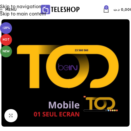
Skip to navigation
0
MENU
د.ت
0,00
Skip to main content
-18%
HOT
NEW
Click to enlarge