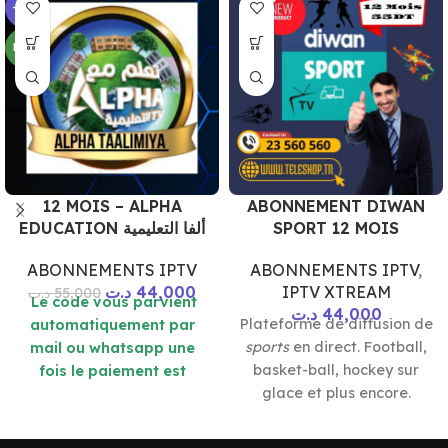
-20%
NEW
12 MOIS – ALPHA
ABONNEMENT DIWAN
EDUCATION ألفا التعليمية
SPORT 12 MOIS
ABONNEMENTS IPTV
ABONNEMENTS IPTV
,
د.ت
44,000
IPTV XTREAM
د.ت
55,000
Le code vous parvient
د.ت
44,000
Plateforme de diffusion de
automatiquement par
sports
en direct. Football,
mail ou whatsapp une
basket-ball, hockey sur
fois le paiement est
glace et plus encore.
effetué
Lecteur
Accès à un
abonnement
.
vidéo
Disponible sur tous les