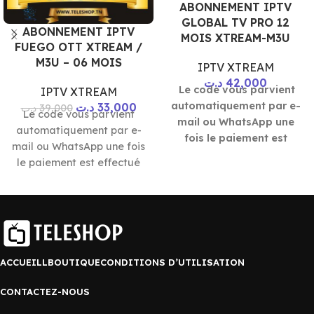
ABONNEMENT IPTV
GLOBAL TV PRO 12
ABONNEMENT IPTV
MOIS XTREAM-M3U
FUEGO OTT XTREAM /
M3U – 06 MOIS
IPTV XTREAM
د.ت
42,000
Le code vous parvient
IPTV XTREAM
automatiquement par e-
د.ت
33,000
د.ت
39,000
Le code vous parvient
mail ou WhatsApp une
automatiquement par e-
fois le paiement est
mail ou WhatsApp une fois
effectué 10 mn
le paiement est effectué
*** Paiement sécurisé ***
ACCUEILL
BOUTIQUE
CONDITIONS D’UTILISATION
CONTACTEZ-NOUS