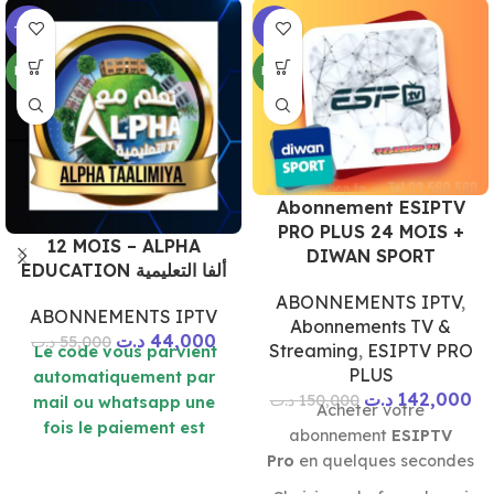
-20%
-5%
NEW
NEW
Abonnement ESIPTV
PRO PLUS 24 MOIS +
12 MOIS – ALPHA
DIWAN SPORT
EDUCATION ألفا التعليمية
ABONNEMENTS IPTV
,
ABONNEMENTS IPTV
Abonnements TV &
د.ت
44,000
د.ت
55,000
Streaming
,
ESIPTV PRO
Le code vous parvient
PLUS
automatiquement par
د.ت
142,000
د.ت
150,000
mail ou whatsapp une
Acheter votre
fois le paiement est
abonnement
ESIPTV
effetué
Pro
en quelques secondes
Lecteur