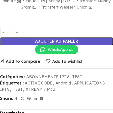
minute 📨 • Flouci | Izi | Kashy | D17 📱 • Transfert Money
Gram 💵 • Transfert Western Union 💵
AJOUTER AU PANIER
WhatsApp us
Add to compare
Add to wishlist
Catégories :
ABONNEMENTS IPTV
,
TEST
Étiquettes :
ACTIVE CODE
,
Android
,
APPLICATIONS
,
IPTV
,
TEST
,
XTREAM / M3U
Share: