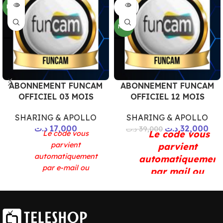
SOLD
NEW
OUT
NEW
ABONNEMENT FUNCAM
ABONNEMENT FUNCAM
OFFICIEL 03 MOIS
OFFICIEL 12 MOIS
SHARING & APOLLO
SHARING & APOLLO
د.ت
17,000
د.ت
32,000
د.ت
39,000
Le code vous
Le code vous
parvient
parvient
automatiquement
automatiquement
par e-mail ou
par mail ou
WhatsApp une fois le
WhatsApp une
paiement est effectué
fois le paiement
*** Paiement en ligne
est effectué
par
carte bancaire , flouci