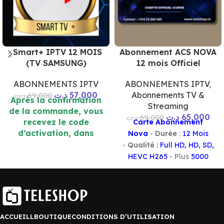
Smart+ IPTV 12 MOIS
Abonnement ACS NOVA
(TV SAMSUNG)
12 mois Officiel
ABONNEMENTS IPTV
ABONNEMENTS IPTV
,
د.ت
57,000
Abonnements TV &
د.ت
69,000
Après la confirmation
Streaming
de la commande, vous
د.ت
65,000
د.ت
69,000
recevez le code
Carte Abonnement
d’activation, dans
Nova
-
Durée
:
12 Mois
quelques minutes sur
-
Qualité
: Full HD, HD, SD,
l’émail ou WhatsApp. (
HEVC H265
- Plus
5000
10 mn )
chaines
- Vous offre l’accès
à toute
les chaines de TV
,
VOD
incluant des
films
récent et des
séries
de
toutes catégories
ACCUEILL
BOUTIQUE
CONDITIONS D’UTILISATION