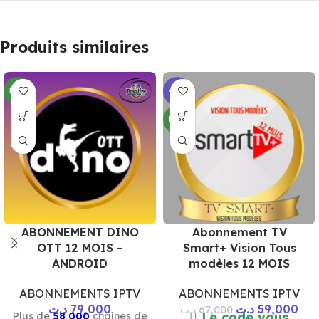
Produits similaires
NEW
-12%
NEW
ABONNEMENT DINO
Abonnement TV
OTT 12 MOIS –
Smart+ Vision Tous
ANDROID
modèles 12 MOIS
ABONNEMENTS IPTV
ABONNEMENTS IPTV
د.ت
79,000
د.ت
59,000
د.ت
67,000

Le code vous
Plus de
58 000
chaînes de