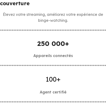
couverture
Élevez votre streaming, améliorez votre expérience de
binge-watching.
****************************************************************
250 000+
Appareils connectés
****************************************************************
100+
Agent certifié
****************************************************************