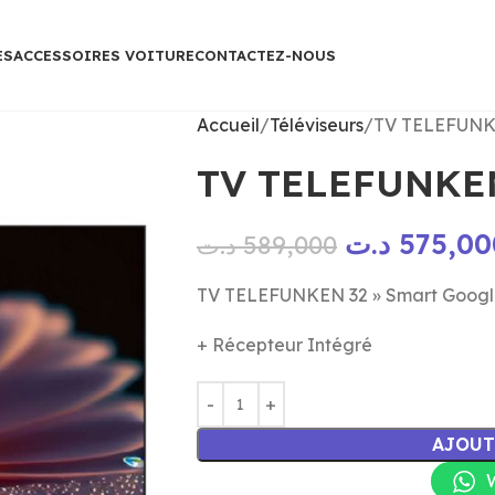
ES
ACCESSOIRES VOITURE
CONTACTEZ-NOUS
Accueil
Téléviseurs
TV TELEFUNKE
TV TELEFUNKEN
د.ت
575,00
د.ت
589,000
TV TELEFUNKEN 32 » Smart Googl
+ Récepteur Intégré
AJOUT