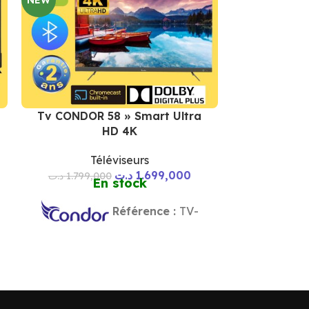
d
Tv CONDOR 58 » Smart Ultra
HD 4K
TV IRIS 
Téléviseurs
GOO
د.ت
1.699,000
د.ت
1.799,000
En stock
T
.ت
Référence :
TV-
TV I
CONDOR-P58F6
G4010
Résolu
pixels
-
HDR
Parleurs:
2x