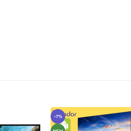
-7%
NEW