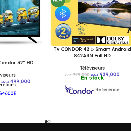
Tv CONDOR 42 » Smart Androi
S42A4N Full HD
 Condor 32″ HD
Téléviseurs
د.ت
929,000
د.ت
999,000
viseurs
En stock
د.ت
499,000
rence :
Référence
G4600E
TV-CONDOR-S42A4N