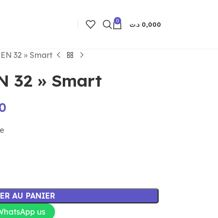
0
د.ت
0,000
N 32 » Smart
 32 » Smart
0
e
ER AU PANIER
WhatsApp us