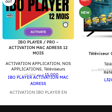
OUT
NEW
IBO PLAYER / PRO –
ACTIVATION MAC ADRESS 12
MOIS
Téléviseur
ACTIVATION APPLICATION
,
NOS
Télé
APPLICATIONS
,
Téléviseurs
د.ت
529,000
Réfé
د.ت
15,000
د.ت
19,000
IBO PLAYER ACTIVATION MAC
L32
ADRESS
ACTIVATION IBO PLAYER EN
LIGNE COMPATIBLE AVEC
SMART-TV SAMSUNG
COMPATIBLE AVEC SMART-TV LG