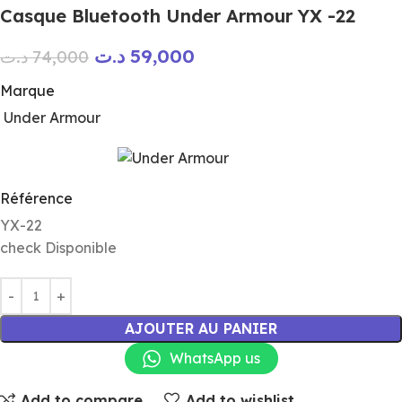
Casque Bluetooth Under Armour YX -22
د.ت
59,000
د.ت
74,000
Marque
Under Armour
Référence
YX-22
check
Disponible
AJOUTER AU PANIER
WhatsApp us
Add to compare
Add to wishlist