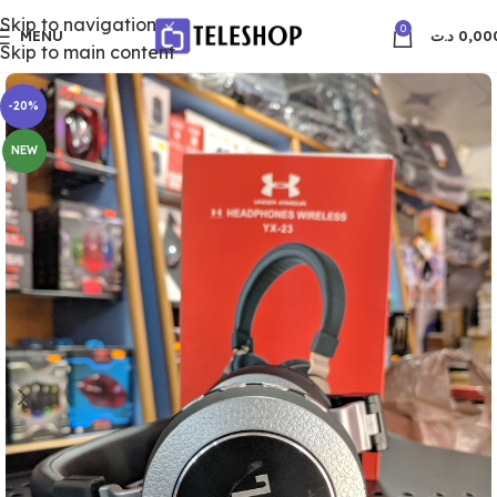
Skip to navigation
0
MENU
د.ت
0,00
Skip to main content
-20%
NEW