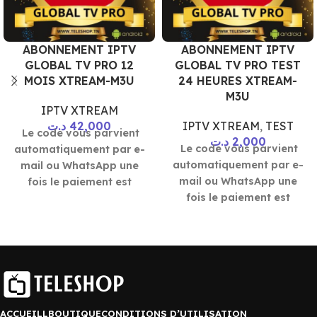
ABONNEMENT IPTV
ABONNEMENT IPTV
GLOBAL TV PRO 12
GLOBAL TV PRO TEST
MOIS XTREAM-M3U
24 HEURES XTREAM-
M3U
IPTV XTREAM
د.ت
42,000
IPTV XTREAM
,
TEST
Le code vous parvient
د.ت
2,000
Le code vous parvient
automatiquement par e-
automatiquement par e-
mail ou WhatsApp une
mail ou WhatsApp une
fois le paiement est
fois le paiement est
effectué 10 mn
effectué 10 mn
ACCUEILL
BOUTIQUE
CONDITIONS D’UTILISATION