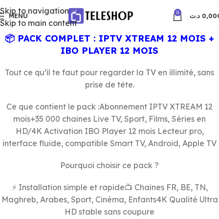
Skip to navigation
0
MENU
د.ت
0,00
Skip to main content
📦 PACK COMPLET : IPTV XTREAM 12 MOIS +
IBO PLAYER 12 MOIS
Tout ce qu’il te faut pour regarder la TV en illimité, sans
prise de tête.
Ce que contient le pack :Abonnement IPTV XTREAM 12
mois+35 000 chaînes Live TV, Sport, Films, Séries en
HD/4K Activation IBO Player 12 mois Lecteur pro,
interface fluide, compatible Smart TV, Android, Apple TV
Pourquoi choisir ce pack ?
⚡ Installation simple et rapide📺 Chaînes FR, BE, TN,
Maghreb, Arabes, Sport, Cinéma, Enfants4K Qualité Ultra
HD stable sans coupure