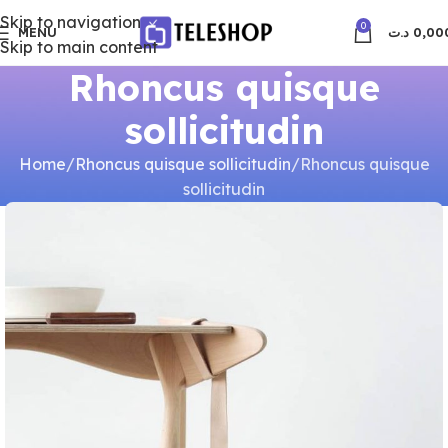
Skip to navigation
0
MENU
د.ت
0,00
Skip to main content
Rhoncus quisque
sollicitudin
Home
Rhoncus quisque sollicitudin
Rhoncus quisque
sollicitudin