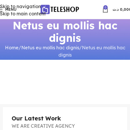
Skip to navigation
0
MENU
د.ت
0,00
Skip to main content
Netus eu mollis hac
dignis
Home
Netus eu mollis hac dignis
Netus eu mollis hac
dignis
Our Latest Work
WE ARE CREATIVE AGENCY