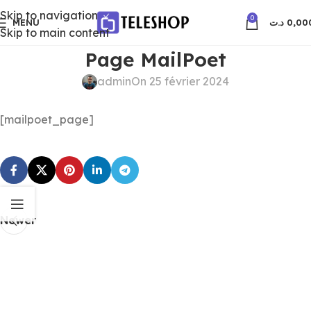
Skip to navigation
0
MENU
د.ت
0,00
Skip to main content
Page MailPoet
admin
On 25 février 2024
[mailpoet_page]
Newer