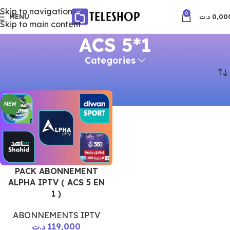
Skip to navigation
0
MENU
د.ت
0,00
Skip to main content
ACS 5*1
Categories
Accueil
ACS 5*1
NEW
PACK ABONNEMENT
ALPHA IPTV ( ACS 5 EN
1 )
ABONNEMENTS IPTV
د.ت
119,000