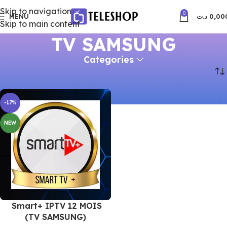
Skip to navigation
0
MENU
د.ت
0,00
Skip to main content
TV SAMSUNG
Categories
Accueil
Produits identifiés “TV SAMSUNG”
-17%
NEW
Smart+ IPTV 12 MOIS
(TV SAMSUNG)