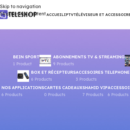
Skip to navigation
Skip to main content
ACCUEIL
IPTV
TÉLÉVISEUR ET ACCESSOIR
BEIN SPORT
ABONNEMENTS TV & STREAMING
1 Product
9 Products
BOX ET RÉCEPTEURS
ACCESOIRES TELEPHONE
6 Products
3 Products
NOS APPLICATIONS
CARTES CADEAUX
SHAHID VIP
ACCESSOI
6 Products
0 Products
7 Products
6 Products
Accueil
Produits identifiés “séries”