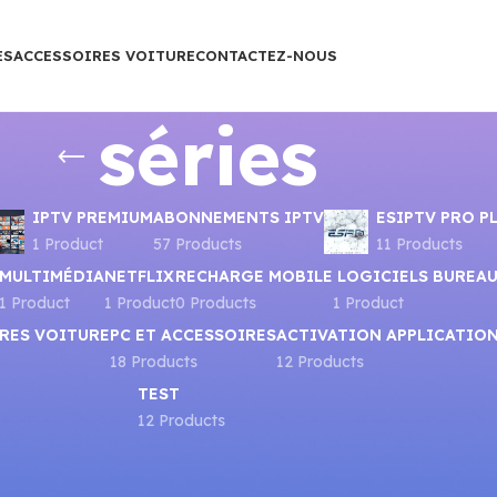
ES
ACCESSOIRES VOITURE
CONTACTEZ-NOUS
séries
IPTV PREMIUM
ABONNEMENTS IPTV
ESIPTV PRO P
1 Product
57 Products
11 Products
MULTIMÉDIA
NETFLIX
RECHARGE MOBILE
LOGICIELS BUREA
1 Product
1 Product
0 Products
1 Product
RES VOITURE
PC ET ACCESSOIRES
ACTIVATION APPLICATIO
18 Products
12 Products
TEST
12 Products
Show
9
12
1