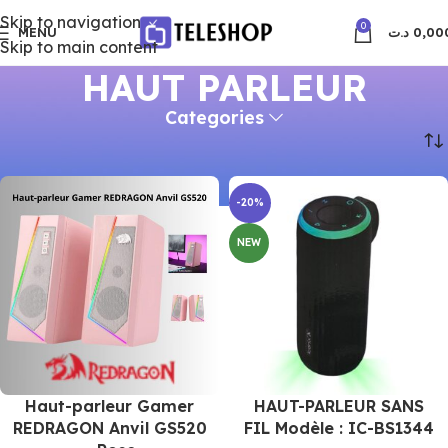
Skip to navigation
0
MENU
د.ت
0,00
Skip to main content
HAUT PARLEUR
Categories
Accueil
Produits identifiés “HAUT PARLEUR”
-20%
NEW
Haut-parleur Gamer
HAUT-PARLEUR SANS
REDRAGON Anvil GS520
FIL Modèle : IC-BS1344