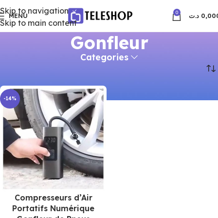
Skip to navigation
0
MENU
د.ت
0,00
Skip to main content
Gonfleur
Categories
Accueil
Produits identifiés “Gonfleur”
-14%
Compresseurs d’Air
Portatifs Numérique