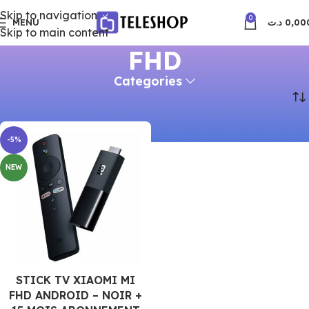
Skip to navigation
0
MENU
د.ت
0,00
Skip to main content
FHD
Categories
Accueil
Produits identifiés “FHD”
-5%
NEW
STICK TV XIAOMI MI
FHD ANDROID – NOIR +