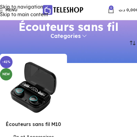
Skip to navigation
0
MENU
د.ت
0,00
Skip to main content
Écouteurs sans fil
Categories
Accueil
Produits identifiés “Écouteurs sans fil”
-41%
NEW
Écouteurs sans fil M10