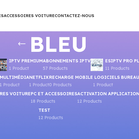
ES
ACCESSOIRES VOITURE
CONTACTEZ-NOUS
BLEU
IPTV PREMIUM
ABONNEMENTS IPTV
ESIPTV PRO P
1 Product
57 Products
11 Products
MULTIMÉDIA
NETFLIX
RECHARGE MOBILE
LOGICIELS BUREA
1 Product
1 Product
0 Products
1 Product
RES VOITURE
PC ET ACCESSOIRES
ACTIVATION APPLICATIO
18 Products
12 Products
TEST
12 Products
Show
9
12
1