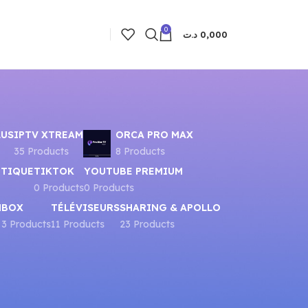
0
د.ت
0,000
LUS
IPTV XTREAM
ORCA PRO MAX
35 Products
8 Products
UTIQUE
TIKTOK
YOUTUBE PREMIUM
0 Products
0 Products
N
BOX
TÉLÉVISEURS
SHARING & APOLLO
3 Products
11 Products
23 Products
8
24