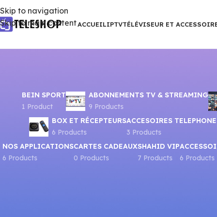
Skip to navigation
Skip to main content
ACCUEIL
IPTV
TÉLÉVISEUR ET ACCESSOIR
BEIN SPORT
ABONNEMENTS TV & STREAMING
1 Product
9 Products
BOX ET RÉCEPTEURS
ACCESOIRES TELEPHONE
6 Products
3 Products
NOS APPLICATIONS
CARTES CADEAUX
SHAHID VIP
ACCESSOI
6 Products
0 Products
7 Products
6 Products
Accueil
Produits identifiés “BLEU”