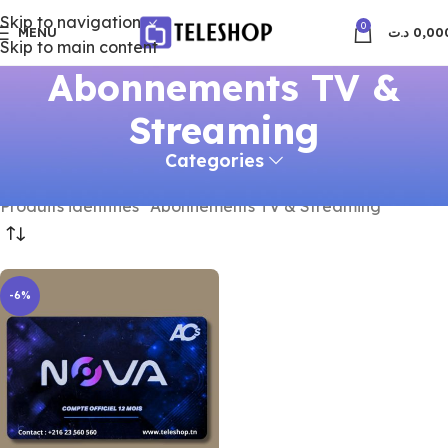
Skip to navigation
0
MENU
د.ت
0,00
Skip to main content
Abonnements TV &
Streaming
Categories
Accueil
Produits identifiés “Abonnements TV & Streaming”
-6%