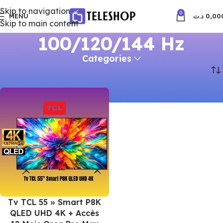
Skip to navigation
0
MENU
د.ت
0,00
Skip to main content
100/120/144 Hz
Categories
Accueil
Produits identifiés “100/120/144 Hz”
Tv TCL 55 » Smart P8K
QLED UHD 4K + Accès