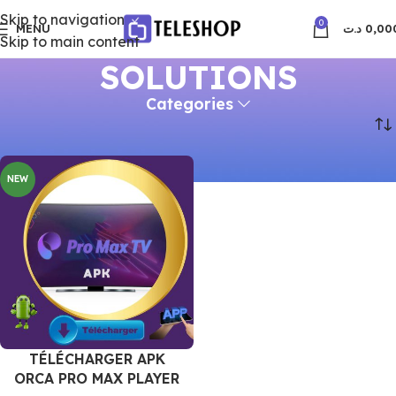
Skip to navigation
0
MENU
د.ت
0,00
Skip to main content
SOLUTIONS
Categories
Accueil
Produits identifiés “SOLUTIONS”
NEW
TÉLÉCHARGER APK
ORCA PRO MAX PLAYER